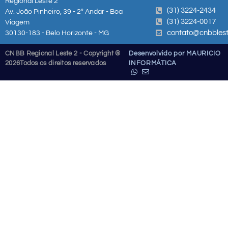
Regional Leste 2
(31) 3224-2434
Av. João Pinheiro, 39 - 2º Andar - Boa
(31) 3224-0017
Viagem
contato@cnbblest
30130-183 - Belo Horizonte - MG
CNBB Regional Leste 2 - Copyright ®
Desenvolvido por MAURICIO
2026
Todos os direitos reservados
INFORMÁTICA