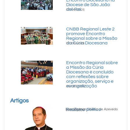
Diocese de São João
del-Rei
07/08/2026
CNBB Regional Leste 2
promove Encontro
Regional sobre a Missão
da Cúria Diocesana
07/08/2026
Encontro Regional sobre
a Missão da Cúria
Diocesana é concluído
com reflexões sobre
organização, serviço e
evangelização
06/08/2026
Artigos
Realismo político
Dom Walmor Oliveira de Azevedo
07/08/2026