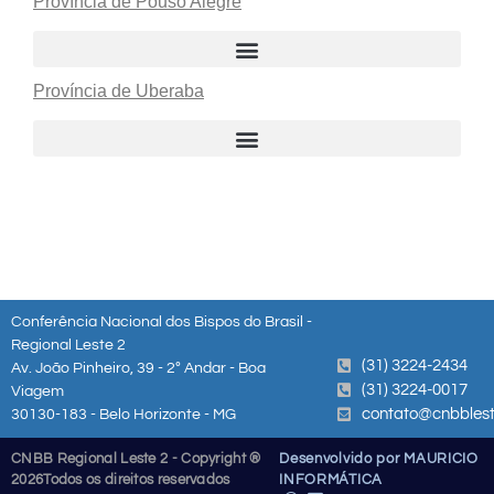
Província de Pouso Alegre
Província de Uberaba
Conferência Nacional dos Bispos do Brasil -
Regional Leste 2
(31) 3224-2434
Av. João Pinheiro, 39 - 2º Andar - Boa
(31) 3224-0017
Viagem
contato@cnbblest
30130-183 - Belo Horizonte - MG
CNBB Regional Leste 2 - Copyright ®
Desenvolvido por MAURICIO
2026
Todos os direitos reservados
INFORMÁTICA