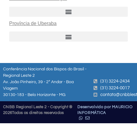
Província de Uberaba
Conferência Nacional dos Bispos do Brasil -
Regional Leste 2
(31) 3224-2434
Av. João Pinheiro, 39 - 2º Andar - Boa
(31) 3224-0017
Viagem
contato@cnbblest
30130-183 - Belo Horizonte - MG
CNBB Regional Leste 2 - Copyright ®
Desenvolvido por MAURICIO
2026
Todos os direitos reservados
INFORMÁTICA