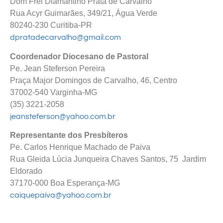
Dom Frei Diamantino Prata de Carvalho
Rua Acyr Guimarães, 349/21, Água Verde
80240-230 Curitiba-PR
dpratadecarvalho@gmail.com
Coordenador Diocesano de Pastoral
Pe. Jean Steferson Pereira
Praça Major Domingos de Carvalho, 46, Centro
37002-540 Varginha-MG
(35) 3221-2058
jeansteferson@yahoo.com.br
Representante dos Presbíteros
Pe. Carlos Henrique Machado de Paiva
Rua Gleida Lúcia Junqueira Chaves Santos, 75 Jardim
Eldorado
37170-000 Boa Esperança-MG
caiquepaiva@yahoo.com.br