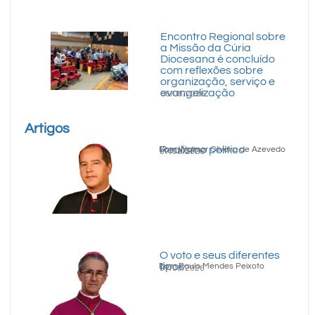
Encontro Regional sobre
a Missão da Cúria
Diocesana é concluído
com reflexões sobre
organização, serviço e
evangelização
06/08/2026
Artigos
Realismo político
Dom Walmor Oliveira de Azevedo
07/08/2026
O voto e seus diferentes
tipos
Dom Paulo Mendes Peixoto
07/08/2026