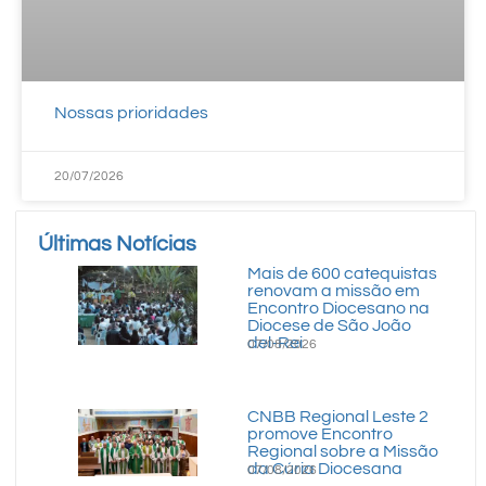
Nossas prioridades
20/07/2026
Últimas Notícias
Mais de 600 catequistas
renovam a missão em
Encontro Diocesano na
Diocese de São João
del-Rei
07/08/2026
CNBB Regional Leste 2
promove Encontro
Regional sobre a Missão
da Cúria Diocesana
07/08/2026