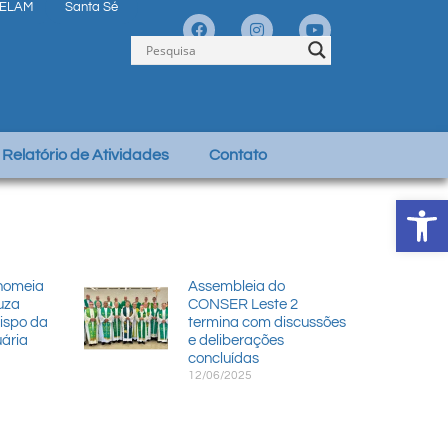
ELAM
Santa Sé
Relatório de Atividades
Contato
Abrir 
nomeia
Assembleia do
uza
CONSER Leste 2
bispo da
termina com discussões
ária
e deliberações
concluídas
12/06/2025