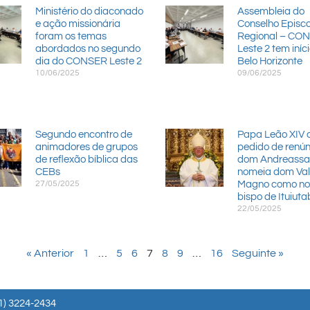
Ministério do diaconado
Assembleia do
e ação missionária
Conselho Episc
foram os temas
Regional – CO
abordados no segundo
Leste 2 tem iníc
dia do CONSER Leste 2
Belo Horizonte
10/06/2025
09/06/2025
Segundo encontro de
Papa Leão XIV 
animadores de grupos
pedido de renún
de reflexão bíblica das
dom Andreassa
CEBs
nomeia dom Val
27/05/2025
Magno como no
bispo de Ituiut
22/05/2025
« Anterior
1
…
5
6
7
8
9
…
16
Seguinte »
1) 3224-2434