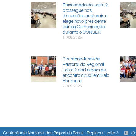
Episcopado do Leste 2
prossegue nas
discussões pastorais e
elege novo presidente
para a Comunicação
durante o CONSER
11/06/2025
Coordenadores de
Pastoral do Regional
Leste 2 participam de
encontro anual em Belo
Horizonte
27/05/2025
Conferência Nacional dos Bispos do Brasil - Regional Leste 2
(3