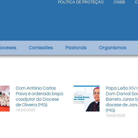
POLÍTICA DE PROTEÇÃO
CNBB
C
Dioceses
Comissões
Pastorais
Organismos
Dom Antônio Carlos
Papa Leão XIV 
Paiva é ordenado bispo
Dom Dorival So
coadjutor da Diocese
Barreto Júnior 
de Oliveira (MG)
diocese de Janu
18/06/2025
(MG)
18/06/2025