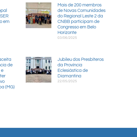
Mais de 200 membros
opal
de Novas Comunidades
NSER
do Regional Leste 2 da
io em
CNBB participam de
Congresso em Belo
Horizonte
03/06/2025
aceita
Jubileu dos Presbíteros
cia de
da Província
 e
Eclesiástica de
ter
Diamantina
vo
22/05/2025
aba (MG)