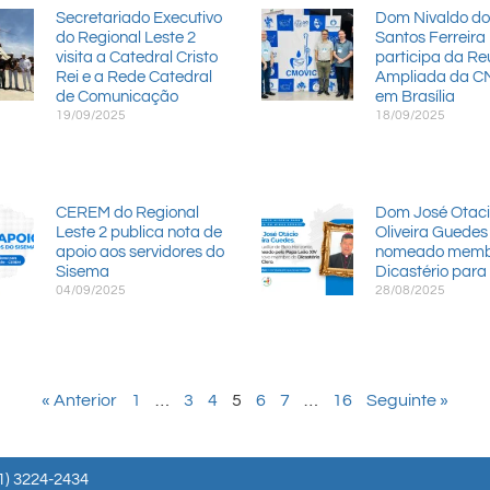
Secretariado Executivo
Dom Nivaldo do
do Regional Leste 2
Santos Ferreira
visita a Catedral Cristo
participa da Re
Rei e a Rede Catedral
Ampliada da C
de Comunicação
em Brasília
19/09/2025
18/09/2025
CEREM do Regional
Dom José Otac
Leste 2 publica nota de
Oliveira Guedes
apoio aos servidores do
nomeado memb
Sisema
Dicastério para 
04/09/2025
28/08/2025
« Anterior
1
…
3
4
5
6
7
…
16
Seguinte »
1) 3224-2434