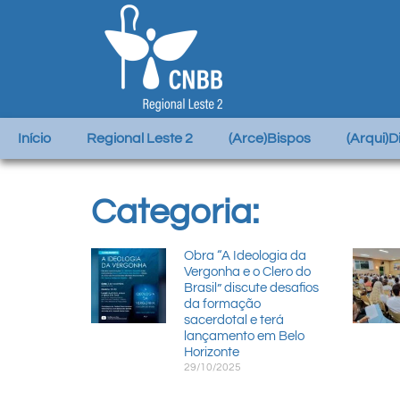
Início
Regional Leste 2
(Arce)Bispos
(Arqui)
Categoria:
Obra “A Ideologia da
Vergonha e o Clero do
Brasil” discute desafios
da formação
sacerdotal e terá
lançamento em Belo
Horizonte
29/10/2025