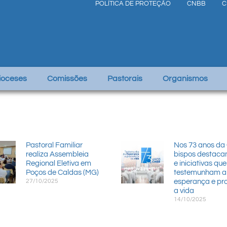
POLÍTICA DE PROTEÇÃO
CNBB
C
Dioceses
Comissões
Pastorais
Organismos
Pastoral Familiar
Nos 73 anos da
realiza Assembleia
bispos destaca
Regional Eletiva em
e iniciativas que
Poços de Caldas (MG)
testemunham a
27/10/2025
esperança e p
a vida
14/10/2025