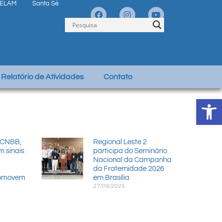
ELAM
Santa Sé
Relatório de Atividades
Contato
Abrir 
 CNBB,
Regional Leste 2
m sinais
participa do Seminário
Nacional da Campanha
da Fraternidade 2026
romovem
em Brasília
27/09/2025