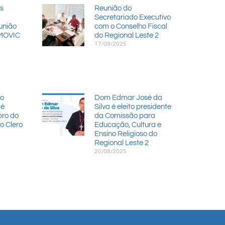
s
Reunião do
Secretariado Executivo
união
com o Conselho Fiscal
MOVIC
do Regional Leste 2
17/09/2025
io
Dom Edmar José da
 é
Silva é eleito presidente
ro do
da Comissão para
o Clero
Educação, Cultura e
Ensino Religioso do
Regional Leste 2
20/08/2025