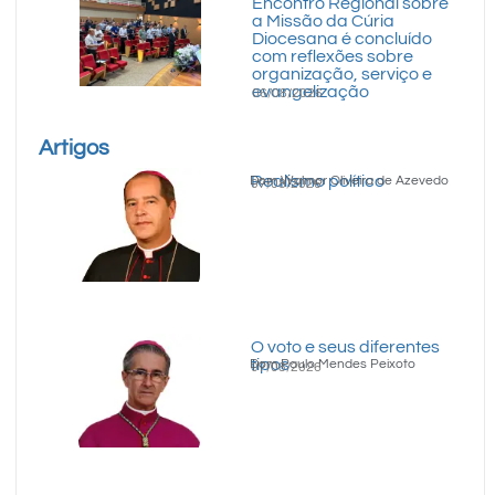
Encontro Regional sobre
a Missão da Cúria
Diocesana é concluído
com reflexões sobre
organização, serviço e
evangelização
06/08/2026
Artigos
Realismo político
Dom Walmor Oliveira de Azevedo
07/08/2026
O voto e seus diferentes
tipos
Dom Paulo Mendes Peixoto
07/08/2026