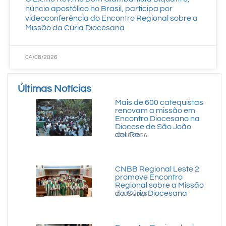
núncio apostólico no Brasil, participa por
videoconferência do Encontro Regional sobre a
Missão da Cúria Diocesana
04/08/2026
Últimas Notícias
Mais de 600 catequistas
renovam a missão em
Encontro Diocesano na
Diocese de São João
del-Rei
07/08/2026
CNBB Regional Leste 2
promove Encontro
Regional sobre a Missão
da Cúria Diocesana
07/08/2026