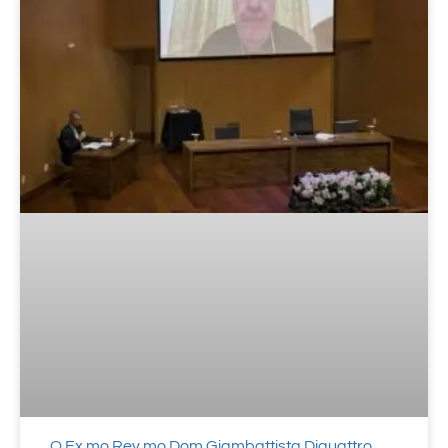
O Ex.mo Rev.mo Dom Giambattista Diquattro,