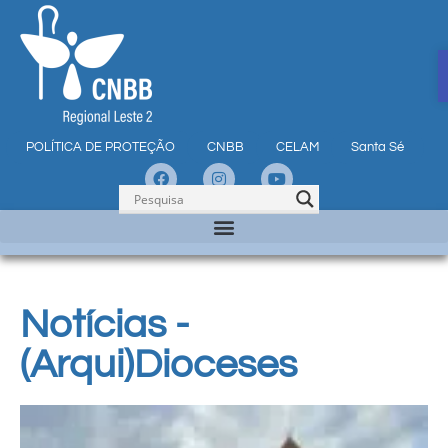
POLÍTICA DE PROTEÇÃO
CNBB
CELAM
Santa Sé
Notícias -
(Arqui)Dioceses