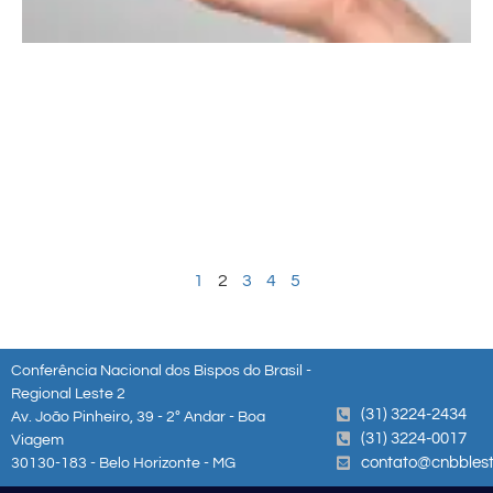
1
2
3
4
5
Conferência Nacional dos Bispos do Brasil -
Regional Leste 2
(31) 3224-2434
Av. João Pinheiro, 39 - 2º Andar - Boa
(31) 3224-0017
Viagem
contato@cnbblest
30130-183 - Belo Horizonte - MG