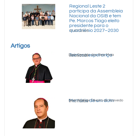
Regional Leste 2
participa da Assembleia
Nacional da OSIB e tem
Pe. Marcos Tiago eleito
presidente para o
quadriênio 2027–2030
31/07/2026
Artigos
Teimosa esperança
Dom Geraldo dos Reis Maia
05/08/2026
Memória de um dom
Dom Walmor Oliveira de Azevedo
31/07/2026