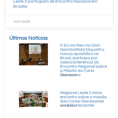
Leste 2 participam de Encontro Nacional em
Brasília
10/07/2026
Últimas Notícias
O Ex.mo Rev.mo Dom
Giambattista Diquattro,
núncio apostólico no
Brasil, participa por
videoconferência do
Encontro Regional sobre
a Missão da Cúria
Diocesana
04/08/2026
Regional Leste 2 inicia
encontro sobre a missão
das Cúrias Diocesanas
em Belo Horizonte
04/08/2026