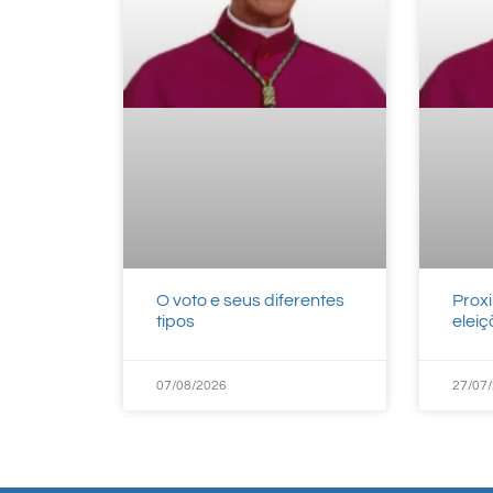
O voto e seus diferentes
Prox
tipos
elei
07/08/2026
27/07