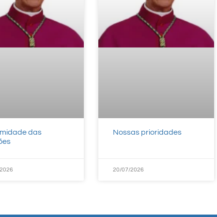
imidade das
Nossas prioridades
ções
/2026
20/07/2026