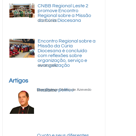
CNBB Regional Leste 2
promove Encontro
Regional sobre a Missão
da Cúria Diocesana
07/08/2026
Encontro Regional sobre a
Missão da Cúria
Diocesana é concluído
com reflexões sobre
organização, serviço e
evangelização
06/08/2026
Artigos
Realismo político
Dom Walmor Oliveira de Azevedo
07/08/2026
O voto e seus diferentes