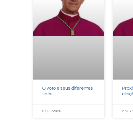
O voto e seus diferentes
Prox
tipos
elei
07/08/2026
27/07