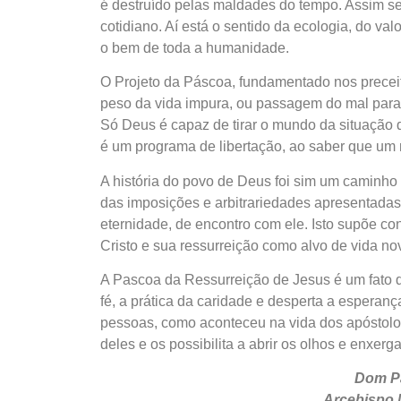
é destruído pelas maldades do tempo. Assim se
cotidiano. Aí está o sentido da ecologia, do va
o bem de toda a humanidade.
O Projeto da Páscoa, fundamentado nos precei
peso da vida impura, ou passagem do mal para c
Só Deus é capaz de tirar o mundo da situação d
é um programa de libertação, ao saber que um 
A história do povo de Deus foi sim um caminho
das imposições e arbitrariedades apresentad
eternidade, de encontro com ele. Isto supõe con
Cristo e sua ressurreição como alvo de vida no
A Pascoa da Ressurreição de Jesus é um fato 
fé, a prática da caridade e desperta a espera
pessoas, como aconteceu na vida dos apóstolos
deles e os possibilita a abrir os olhos e enxer
Dom P
Arcebispo 