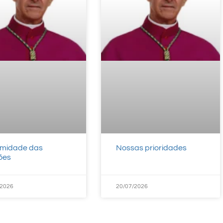
imidade das
Nossas prioridades
ções
/2026
20/07/2026