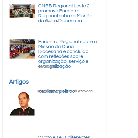
CNBB Regional Leste 2
promove Encontro
Regional sobre a Missão
da Cúria Diocesana
07/08/2026
Encontro Regional sobre a
Missão da Cúria
Diocesana é concluído
com reflexões sobre
organização, serviço e
evangelização
06/08/2026
Artigos
Realismo político
Dom Walmor Oliveira de Azevedo
07/08/2026
O voto e seus diferentes