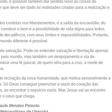
ndo, é possível também dar sentido novo às coisas do
lor que deve ser dado às realidades criadas para a realização e
tos contidos nos Mandamentos, é a saída da escravidão, do
onstruir o bem e a possibilidade de vida digna para todos.
e decadência, com seus limites e impossibilidades. Portanto,
mundo diferente é possível.
 de salvação. Pode-se entender salvação e libertação apenas
as pelo mundo, mas também um despojamento e via de
struir uma fé pascal, de quem olha para a cruz, a morte de
va.
de recriação da nova humanidade, que motiva sensivelmente a
nça. Só Deus consegue preencher o vazio do coração das
, ao encontrar o sepulcro vazio. Mas Jesus vai ao encontro
gar o novo que chega.
aulo Mendes Peixoto
Metropolitano de Uberaba