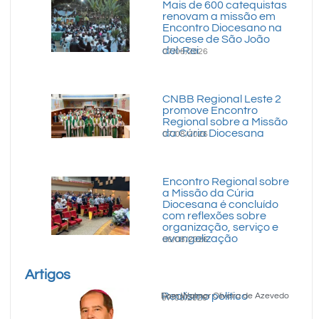
Mais de 600 catequistas
renovam a missão em
Encontro Diocesano na
Diocese de São João
del-Rei
07/08/2026
CNBB Regional Leste 2
promove Encontro
Regional sobre a Missão
da Cúria Diocesana
07/08/2026
Encontro Regional sobre
a Missão da Cúria
Diocesana é concluído
com reflexões sobre
organização, serviço e
evangelização
06/08/2026
Artigos
Realismo político
Dom Walmor Oliveira de Azevedo
07/08/2026