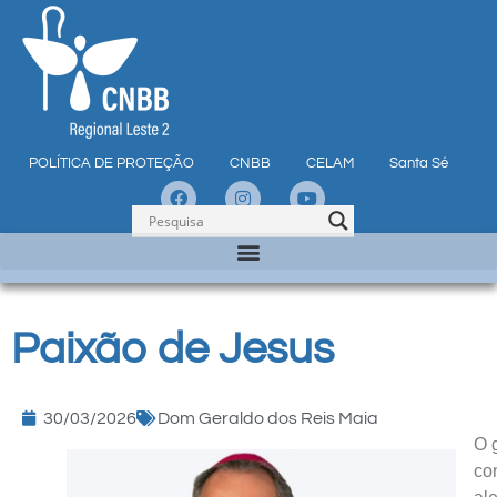
POLÍTICA DE PROTEÇÃO
CNBB
CELAM
Santa Sé
Paixão de Jesus
30/03/2026
Dom Geraldo dos Reis Maia
O 
co