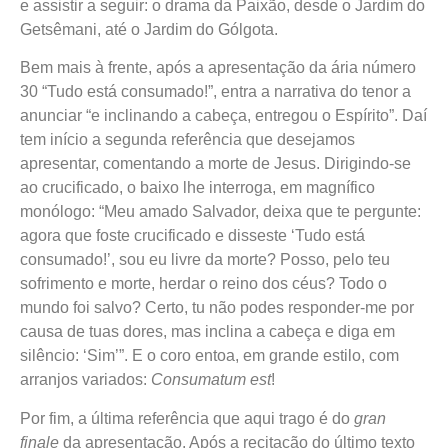
e assistir a seguir: o drama da Paixão, desde o Jardim do
Getsêmani, até o Jardim do Gólgota.
Bem mais à frente, após a apresentação da ária número
30 “Tudo está consumado!”, entra a narrativa do tenor a
anunciar “e inclinando a cabeça, entregou o Espírito”. Daí
tem início a segunda referência que desejamos
apresentar, comentando a morte de Jesus. Dirigindo-se
ao crucificado, o baixo lhe interroga, em magnífico
monólogo: “Meu amado Salvador, deixa que te pergunte:
agora que foste crucificado e disseste ‘Tudo está
consumado!’, sou eu livre da morte? Posso, pelo teu
sofrimento e morte, herdar o reino dos céus? Todo o
mundo foi salvo? Certo, tu não podes responder-me por
causa de tuas dores, mas inclina a cabeça e diga em
silêncio: ‘Sim’”. E o coro entoa, em grande estilo, com
arranjos variados:
Consumatum est
!
Por fim, a última referência que aqui trago é do
gran
finale
da apresentação. Após a recitação do último texto