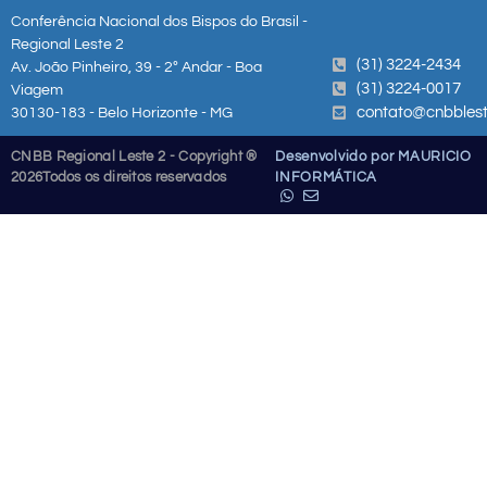
Conferência Nacional dos Bispos do Brasil -
Regional Leste 2
(31) 3224-2434
Av. João Pinheiro, 39 - 2º Andar - Boa
(31) 3224-0017
Viagem
contato@cnbblest
30130-183 - Belo Horizonte - MG
CNBB Regional Leste 2 - Copyright ®
Desenvolvido por MAURICIO
2026
Todos os direitos reservados
INFORMÁTICA