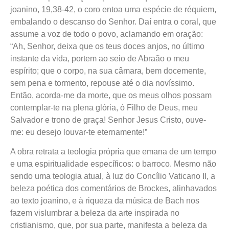
joanino, 19,38-42, o coro entoa uma espécie de réquiem,
embalando o descanso do Senhor. Daí entra o coral, que
assume a voz de todo o povo, aclamando em oração:
“Ah, Senhor, deixa que os teus doces anjos, no último
instante da vida, portem ao seio de Abraão o meu
espírito; que o corpo, na sua câmara, bem docemente,
sem pena e tormento, repouse até o dia novíssimo.
Então, acorda-me da morte, que os meus olhos possam
contemplar-te na plena glória, ó Filho de Deus, meu
Salvador e trono de graça! Senhor Jesus Cristo, ouve-
me: eu desejo louvar-te eternamente!”
A obra retrata a teologia própria que emana de um tempo
e uma espiritualidade específicos: o barroco. Mesmo não
sendo uma teologia atual, à luz do Concílio Vaticano II, a
beleza poética dos comentários de Brockes, alinhavados
ao texto joanino, e à riqueza da música de Bach nos
fazem vislumbrar a beleza da arte inspirada no
cristianismo, que, por sua parte, manifesta a beleza da