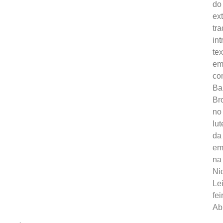
do
ex
tr
in
tex
em
co
Ba
Br
no
lut
da
em
na
Ni
Le
fei
Ab