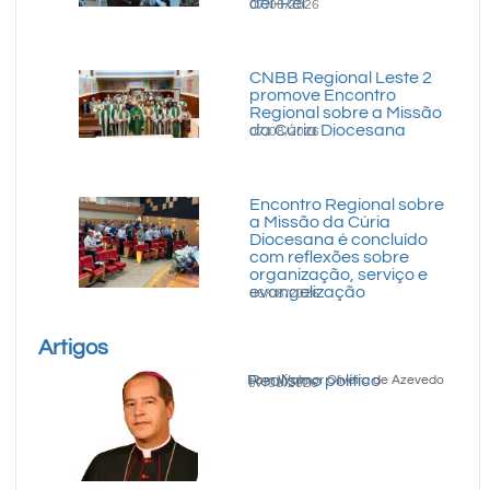
del-Rei
07/08/2026
CNBB Regional Leste 2
promove Encontro
Regional sobre a Missão
da Cúria Diocesana
07/08/2026
Encontro Regional sobre
a Missão da Cúria
Diocesana é concluído
com reflexões sobre
organização, serviço e
evangelização
06/08/2026
Artigos
Realismo político
Dom Walmor Oliveira de Azevedo
07/08/2026