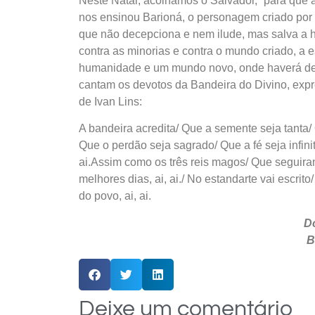
Neste Natal, acolhamos o Salvador, “para que
nos ensinou Barioná, o personagem criado por 
que não decepciona e nem ilude, mas salva a h
contra as minorias e contra o mundo criado, a
humanidade e um mundo novo, onde haverá de re
cantam os devotos da Bandeira do Divino, expr
de Ivan Lins:
A bandeira acredita/ Que a semente seja tanta/ 
Que o perdão seja sagrado/ Que a fé seja infinit
ai.Assim como os três reis magos/ Que seguiram
melhores dias, ai, ai./ No estandarte vai escrit
do povo, ai, ai.
D
B
Deixe um comentário