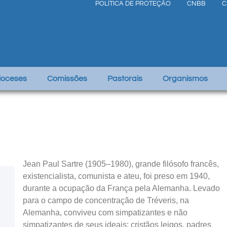
POLÍTICA DE PROTEÇÃO
CNBB
C
Dioceses
Comissões
Pastorais
Organismos
Jean Paul Sartre (1905–1980), grande filósofo francês,
existencialista, comunista e ateu, foi preso em 1940,
durante a ocupação da França pela Alemanha. Levado
para o campo de concentração de Tréveris, na
Alemanha, conviveu com simpatizantes e não
simpatizantes de seus ideais: cristãos leigos, padres