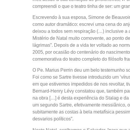
compreendi o que o teatro tinha de ser: um gran
Escrevendo à sua esposa, Simone de Beauvoir, 
como autor dramático: escrevi uma cena do anj
deixou a todos sem respiração (…) inclusive a 
Mistério de Natal muito comovente, ao ponto d
lágrimas”. Depois de a vida ter voltado ao norm
2005, por ocasião do centenário do nascimento
comemorativa do teatro completo do filósofo fra
O Pe. Marius Perrin deu um belo testemunho so
Foi como se Sartre tivesse introduzido um ‘víru
em que estivemos impedidos de nos revoltar, tiv
Bernard-Henry Lévy constatou que, também para
na obra […] é desta experiência do Stalag e d
um segundo Sartre, efetivamente messiânico, o
subitamente as costas à bela metafísica pessi
desvarios políticos”.