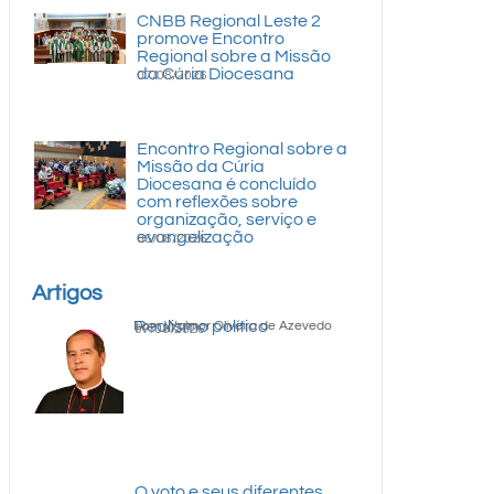
CNBB Regional Leste 2
promove Encontro
Regional sobre a Missão
da Cúria Diocesana
07/08/2026
Encontro Regional sobre a
Missão da Cúria
Diocesana é concluído
com reflexões sobre
organização, serviço e
evangelização
06/08/2026
Artigos
Realismo político
Dom Walmor Oliveira de Azevedo
07/08/2026
O voto e seus diferentes