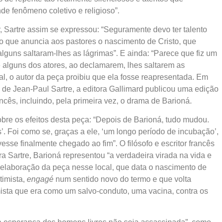
de fenômeno coletivo e religioso”.
Sartre assim se expressou: “Seguramente devo ter talento
o que anuncia aos pastores o nascimento de Cristo, que
alguns saltaram-lhes as lágrimas”. E ainda: “Parece que fiz um
e alguns dos atores, ao declamarem, lhes saltarem as
al, o autor da peça proibiu que ela fosse reapresentada. Em
 de Jean-Paul Sartre, a editora Gallimard publicou uma edição
ncês, incluindo, pela primeira vez, o drama de Barioná.
bre os efeitos desta peça: “Depois de Barioná, tudo mudou.
s’. Foi como se, graças a ele, ‘um longo período de incubação’,
esse finalmente chegado ao fim”. O filósofo e escritor francês
 Sartre, Barioná representou “a verdadeira virada na vida e
a elaboração da peça nesse local, que data o nascimento de
timista,
engagé
num sentido novo do termo e que volta
mista que era como um salvo-conduto, uma vacina, contra os