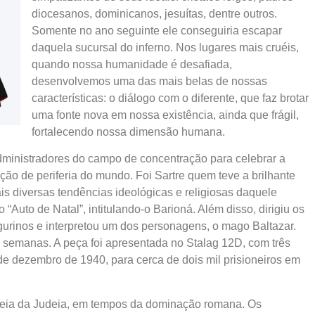
diocesanos, dominicanos, jesuítas, dentre outros.
Somente no ano seguinte ele conseguiria escapar
daquela sucursal do inferno. Nos lugares mais cruéis,
quando nossa humanidade é desafiada,
desenvolvemos uma das mais belas de nossas
características: o diálogo com o diferente, que faz brotar
uma fonte nova em nossa existência, ainda que frágil,
fortalecendo nossa dimensão humana.
dministradores do campo de concentração para celebrar a
ção de periferia do mundo. Foi Sartre quem teve a brilhante
ais diversas tendências ideológicas e religiosas daquele
“Auto de Natal”, intitulando-o Barioná. Além disso, dirigiu os
igurinos e interpretou um dos personagens, o mago Baltazar.
s semanas. A peça foi apresentada no Stalag 12D, com três
de dezembro de 1940, para cerca de dois mil prisioneiros em
ldeia da Judeia, em tempos da dominação romana. Os