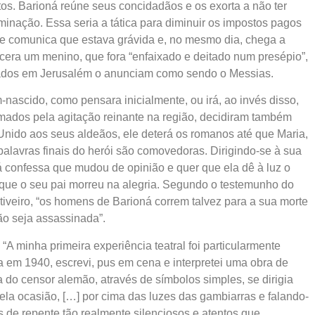
s. Barioná reúne seus concidadãos e os exorta a não ter
inação. Essa seria a tática para diminuir os impostos pagos
he comunica que estava grávida e, no mesmo dia, chega a
scera um menino, que fora “enfaixado e deitado num presépio”,
tados em Jerusalém o anunciam como sendo o Messias.
-nascido, como pensara inicialmente, ou irá, ao invés disso,
mados pela agitação reinante na região, decidiram também
 Unido aos seus aldeãos, ele deterá os romanos até que Maria,
alavras finais do herói são comovedoras. Dirigindo-se à sua
á confessa que mudou de opinião e quer que ela dê à luz o
, que o seu pai morreu na alegria. Segundo o testemunho do
tiveiro, “os homens de Barioná correm talvez para a sua morte
ão seja assassinada”.
“A minha primeira experiência teatral foi particularmente
 em 1940, escrevi, pus em cena e interpretei uma obra de
a do censor alemão, através de símbolos simples, se dirigia
la ocasião, […] por cima das luzes das gambiarras e falando-
s de repente tão realmente silenciosos e atentos que