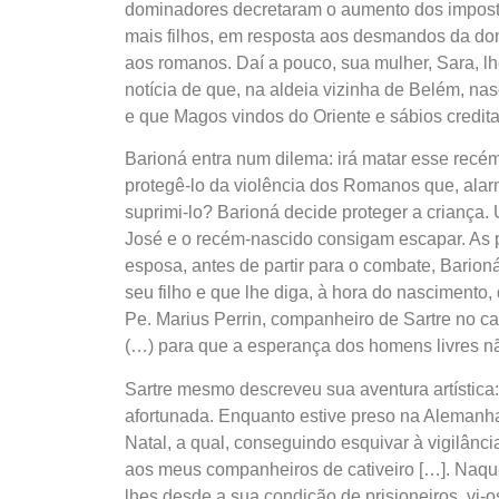
dominadores decretaram o aumento dos imposto
mais filhos, em resposta aos desmandos da dom
aos romanos. Daí a pouco, sua mulher, Sara, l
notícia de que, na aldeia vizinha de Belém, na
e que Magos vindos do Oriente e sábios credi
Barioná entra num dilema: irá matar esse recém
protegê-lo da violência dos Romanos que, alar
suprimi-lo? Barioná decide proteger a criança.
José e o recém-nascido consigam escapar. As p
esposa, antes de partir para o combate, Barion
seu filho e que lhe diga, à hora do nascimento
Pe. Marius Perrin, companheiro de Sartre no ca
(…) para que a esperança dos homens livres n
Sartre mesmo descreveu sua aventura artística: 
afortunada. Enquanto estive preso na Alemanha
Natal, a qual, conseguindo esquivar à vigilânci
aos meus companheiros de cativeiro […]. Naque
lhes desde a sua condição de prisioneiros, vi-o