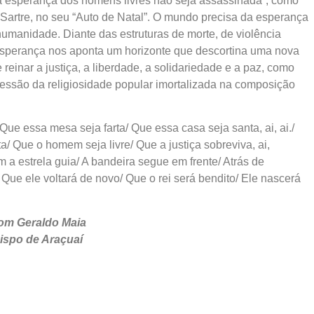
 a esperança dos homens livres não seja assassinada”, como
Sartre, no seu “Auto de Natal”. O mundo precisa da esperança
umanidade. Diante das estruturas de morte, de violência
 esperança nos aponta um horizonte que descortina uma nova
inar a justiça, a liberdade, a solidariedade e a paz, como
essão da religiosidade popular imortalizada na composição
Que essa mesa seja farta/ Que essa casa seja santa, ai, ai./
a/ Que o homem seja livre/ Que a justiça sobreviva, ai,
 a estrela guia/ A bandeira segue em frente/ Atrás de
o/ Que ele voltará de novo/ Que o rei será bendito/ Ele nascerá
om Geraldo Maia
ispo de Araçuaí