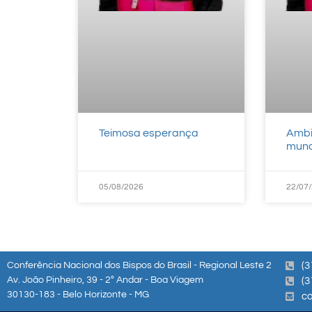
Teimosa esperança
Ambi
mun
05/08/2026
22/07
Conferência Nacional dos Bispos do Brasil - Regional Leste 2
(3
Av. João Pinheiro, 39 - 2º Andar - Boa Viagem
(3
30130-183 - Belo Horizonte - MG
co