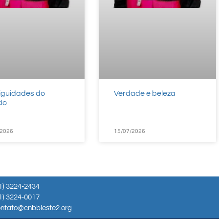
guidades do
Verdade e beleza
do
/2026
15/07/2026
1) 3224-2434
1) 3224-0017
ntato@cnbbleste2.org