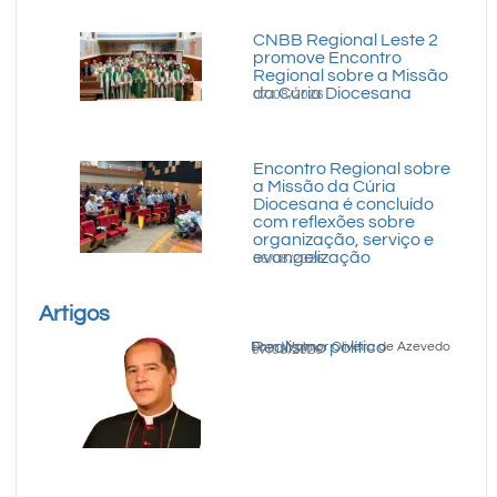
CNBB Regional Leste 2
promove Encontro
Regional sobre a Missão
da Cúria Diocesana
07/08/2026
Encontro Regional sobre
a Missão da Cúria
Diocesana é concluído
com reflexões sobre
organização, serviço e
evangelização
06/08/2026
Artigos
Realismo político
Dom Walmor Oliveira de Azevedo
07/08/2026