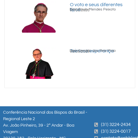
O voto e seus diferentes
tipos
Dom Paulo Mendes Peixoto
07/08/2026
Teimosa esperança
Dom Geraldo dos Reis Maia
05/08/2026
Conferência Nacional dos Bispos do Brasil -
Regional Leste 2
(31) 3224-2434
Av. João Pinheiro, 39 - 2º Andar - Boa
(31) 3224-0017
Viagem