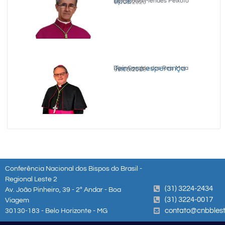
tipos
Dom Paulo Mendes Peixoto
07/08/2026
Teimosa esperança
Dom Geraldo dos Reis Maia
05/08/2026
Conferência Nacional dos Bispos do Brasil -
Regional Leste 2
(31) 3224-2434
Av. João Pinheiro, 39 - 2º Andar - Boa
(31) 3224-0017
Viagem
contato@cnbblest
30130-183 - Belo Horizonte - MG