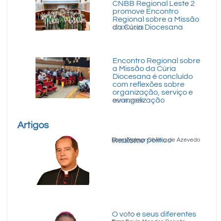
CNBB Regional Leste 2
promove Encontro
Regional sobre a Missão
da Cúria Diocesana
07/08/2026
Encontro Regional sobre
a Missão da Cúria
Diocesana é concluído
com reflexões sobre
organização, serviço e
evangelização
06/08/2026
Artigos
Realismo político
Dom Walmor Oliveira de Azevedo
07/08/2026
O voto e seus diferentes