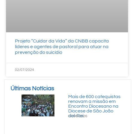
Projeto “Cuidar da Vida” da CNBB capacita
líderes e agentes de pastoral para atuar na
prevenção do suicídio
02/07/2024
Últimas Notícias
Mais de 600 catequistas
renovam a missão em
Encontro Diocesano na
Diocese de São João
del-Rei
07/08/2026