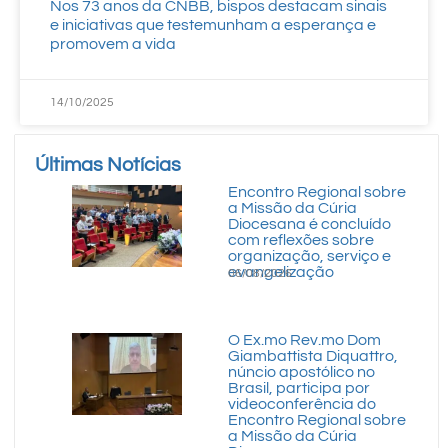
Nos 73 anos da CNBB, bispos destacam sinais
e iniciativas que testemunham a esperança e
promovem a vida
14/10/2025
Últimas Notícias
Encontro Regional sobre
a Missão da Cúria
Diocesana é concluído
com reflexões sobre
organização, serviço e
evangelização
06/08/2026
O Ex.mo Rev.mo Dom
Giambattista Diquattro,
núncio apostólico no
Brasil, participa por
videoconferência do
Encontro Regional sobre
a Missão da Cúria