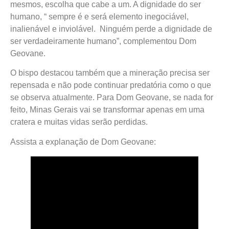
mesmos, escolha que cabe a um. A dignidade do ser
humano, “ sempre é e será elemento inegociável,
inalienável e inviolável. Ninguém perde a dignidade de
ser verdadeiramente humano”, complementou Dom
Geovane.
O bispo destacou também que a mineração precisa ser
repensada e não pode continuar predatória como o que
se observa atualmente. Para Dom Geovane, se nada for
feito, Minas Gerais vai se transformar apenas em uma
cratera e muitas vidas serão perdidas.
Assista a explanação de Dom Geovane: