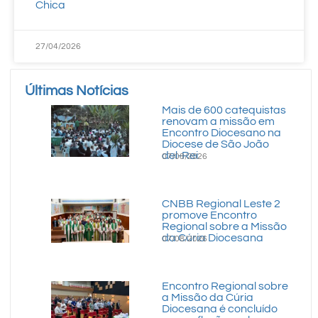
Chica
27/04/2026
Últimas Notícias
Mais de 600 catequistas
renovam a missão em
Encontro Diocesano na
Diocese de São João
del-Rei
07/08/2026
CNBB Regional Leste 2
promove Encontro
Regional sobre a Missão
da Cúria Diocesana
07/08/2026
Encontro Regional sobre
a Missão da Cúria
Diocesana é concluído