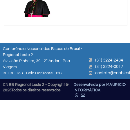
Conferência Nacional dos Bispos do Brasil -
Regional Leste 2
(31) 3224-2434
Av. João Pinheiro, 39 - 2º Andar - Boa
(31) 3224-0017
Viagem
contato@cnbblest
30130-183 - Belo Horizonte - MG
CNBB Regional Leste 2 - Copyright ®
Desenvolvido por MAURICIO
2026
Todos os direitos reservados
INFORMÁTICA