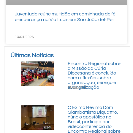
Juventude reúne multidão em caminhada de fé
e esperança na Via Lucis em São João del-Rei
13/04/2026
Últimas Notícias
Encontro Regional sobre
a Missão da Cúria
Diocesana é concluído
com reflexões sobre
organização, serviço e
evangelização
06/08/2026
O Ex.mo Rev.mo Dom
Giambattista Diquattro,
núncio apostólico no
Brasil, participa por
videoconferência do
Encontro Regional sobre