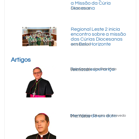
a Missão da Cúria
Diocesana
04/08/2026
Regional Leste 2 inicia
encontro sobre a missão
das Cúrias Diocesanas
em Belo Horizonte
04/08/2026
Artigos
Teimosa esperança
Dom Geraldo dos Reis Maia
05/08/2026
Memória de um dom
Dom Walmor Oliveira de Azevedo
31/07/2026