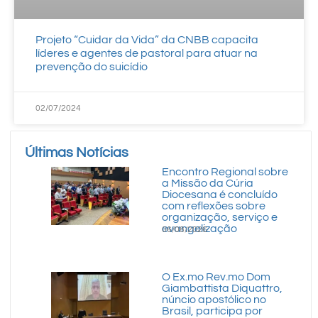
Projeto “Cuidar da Vida” da CNBB capacita
líderes e agentes de pastoral para atuar na
prevenção do suicídio
02/07/2024
Últimas Notícias
Encontro Regional sobre
a Missão da Cúria
Diocesana é concluído
com reflexões sobre
organização, serviço e
evangelização
06/08/2026
O Ex.mo Rev.mo Dom
Giambattista Diquattro,
núncio apostólico no
Brasil, participa por