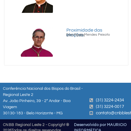
Proximidade das
eleições
Dom Paulo Mendes Peixoto
27/07/2026
Conferência Nacional dos Bispos do Brasil -
Regional Leste 2
(31) 3224-2434
Av. João Pinheiro, 39 - 2º Andar - Boa
(31) 3224-0017
Viagem
contato@cnbblest
30130-183 - Belo Horizonte - MG
CNBB Regional Leste 2 - Copyright ®
Desenvolvido por MAURICIO
2026
Todos os direitos reservados
INFORMÁTICA