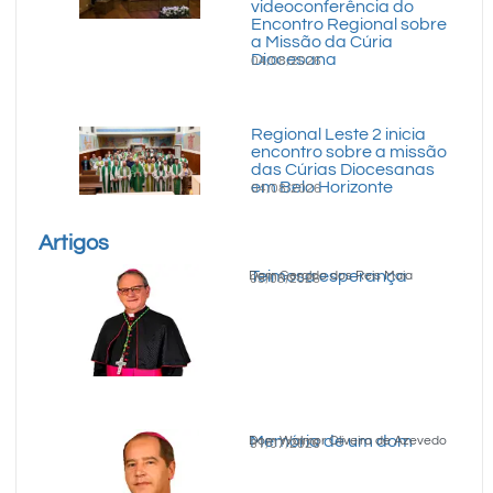
videoconferência do
Encontro Regional sobre
a Missão da Cúria
Diocesana
04/08/2026
Regional Leste 2 inicia
encontro sobre a missão
das Cúrias Diocesanas
em Belo Horizonte
04/08/2026
Artigos
Teimosa esperança
Dom Geraldo dos Reis Maia
05/08/2026
Memória de um dom
Dom Walmor Oliveira de Azevedo
31/07/2026