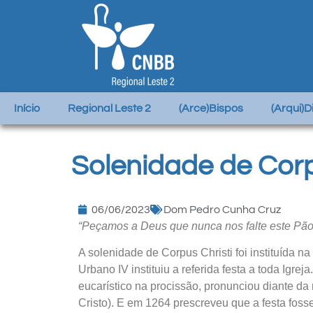
Início
Regional Leste 2
(Arce)Bispos
(Arqui)
Solenidade de Corp
06/06/2023
Dom Pedro Cunha Cruz
“Peçamos a Deus que nunca nos falte este Pão v
A solenidade de Corpus Christi foi instituída 
Urbano IV instituiu a referida festa a toda Igrej
eucarístico na procissão, pronunciou diante da 
Cristo). E em 1264 prescreveu que a festa foss