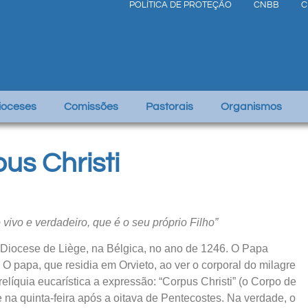
POLÍTICA DE PROTEÇÃO
CNBB
C
Dioceses
Comissões
Pastorais
Organismos
us Christi
ivo e verdadeiro, que é o seu próprio Filho”
na Diocese de Liège, na Bélgica, no ano de 1246. O Papa
a. O papa, que residia em Orvieto, ao ver o corporal do milagre
relíquia eucarística a expressão: “Corpus Christi” (o Corpo de
e na quinta-feira após a oitava de Pentecostes. Na verdade, o