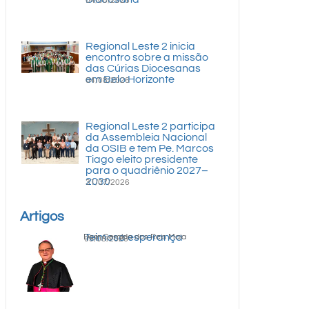
04/08/2026
Regional Leste 2 inicia
encontro sobre a missão
das Cúrias Diocesanas
em Belo Horizonte
04/08/2026
Regional Leste 2 participa
da Assembleia Nacional
da OSIB e tem Pe. Marcos
Tiago eleito presidente
para o quadriênio 2027–
2030
31/07/2026
Artigos
Teimosa esperança
Dom Geraldo dos Reis Maia
05/08/2026