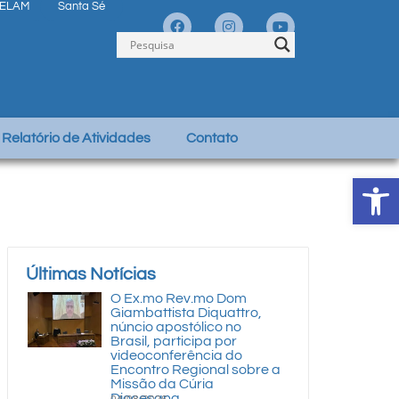
ELAM
Santa Sé
Relatório de Atividades
Contato
Abrir 
Últimas Notícias
O Ex.mo Rev.mo Dom
Giambattista Diquattro,
núncio apostólico no
Brasil, participa por
videoconferência do
Encontro Regional sobre a
Missão da Cúria
Diocesana