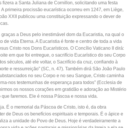
fizera a Santa Juliana de Cornillon, solicitando uma festa
. A primeira procissão eucarística ocorreu em 1247, em Liège,
oão XXII publicou uma constituição expressando o dever de
icas.
graças a Deus pelo inestimável dom da Eucaristia, na qual o
de vida Eterna. A Eucaristia é fonte e centro de toda a vida
sus Cristo nos Dons Eucarísticos. O Concílio Vaticano II dirá:
oite em que foi entregue, o sacrifício Eucarístico do seu Corpo
 séculos, até ele voltar, o Sacrifício da cruz, confiando à
orte e ressurreição” (SC, n. 47). Também dirá São João Paulo
ansubstanciados no seu Corpo e no seu Sangue, Cristo caminha
torna-nos testemunhas de esperança para todos” (Ecclesia de
 unirmos os nossos corações em gratidão e adoração ao Mistério
o que faremos. Ele é nossa Páscoa e nossa vida.
eja. É o memorial da Páscoa de Cristo, isto é, da obra
ter de Deus os benefícios espirituais e temporais. É o ápice e
 realiza a unidade do Povo de Deus. Hoje é verdadeiramente a
ossa vida e ações pastorais e missionárias da Igreja a ela se