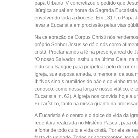
papa Urbano IV concretizou o pedido que Jesus 
litúrgica anual em honra da Sagrada Eucaristia
envolvendo toda a diocese. Em 1317, o Papa J
levar a Eucaristia em procissão pelas vias públ
Na celebração de Corpus Christi nós rendemos 
próprio Senhor Jesus se dá a nós como alimento 
cristã. Proclamamos a fé na presença real de Je
“O nosso Salvador instituiu na última Ceia, na n
e do seu Sangue para perpetuar pelo decorrer dos
Igreja, sua esposa amada, o memorial da sua m
II: “Nos sinais humildes do pão e do vinho tr
conosco, como nossa força e nosso viático, e 
Eucaristia, n. 62). A Igreja nos convida hoje a
Eucarístico, tanto na missa quanto na procissã
A Eucaristia é o centro e o ápice da vida da Igr
redentora realizada no Mistério Pascal; para ob
a fonte de todo culto e vida cristã. Por ela se
festa da unidade. Todos os sacramentos, toda n