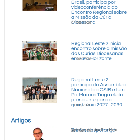
Brasil, participa por
videoconferência do
Encontro Regional sobre
a Missão da Cúria
Diocesana
04/08/2026
Regional Leste 2 inicia
encontro sobre a missão
das Cúrias Diocesanas
em Belo Horizonte
04/08/2026
Regional Leste 2
participa da Assembleia
Nacional da OSIB e tem
Pe. Marcos Tiago eleito
presidente para o
quadriênio 2027–2030
31/07/2026
Artigos
Teimosa esperança
Dom Geraldo dos Reis Maia
05/08/2026