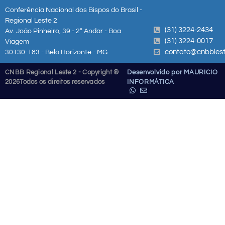
Conferência Nacional dos Bispos do Brasil -
Regional Leste 2
(31) 3224-2434
Av. João Pinheiro, 39 - 2º Andar - Boa
(31) 3224-0017
Viagem
contato@cnbblest
30130-183 - Belo Horizonte - MG
CNBB Regional Leste 2 - Copyright ®
Desenvolvido por MAURICIO
2026
Todos os direitos reservados
INFORMÁTICA