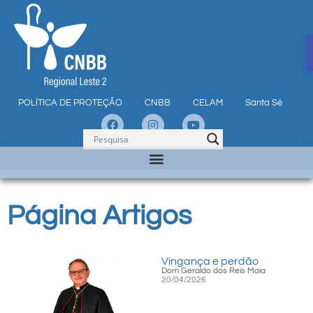
POLÍTICA DE PROTEÇÃO
CNBB
CELAM
Santa Sé
Página Artigos
Vingança e perdão
Dom Geraldo dos Reis Maia
20/04/2026