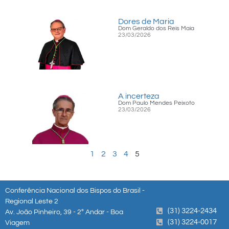
Dores de Maria
Dom Geraldo dos Reis Maia
23/03/2026
A incerteza
Dom Paulo Mendes Peixoto
23/03/2026
1
2
3
4
5
Conferência Nacional dos Bispos do Brasil -
Regional Leste 2
(31) 3224-2434
Av. João Pinheiro, 39 - 2º Andar - Boa
(31) 3224-0017
Viagem