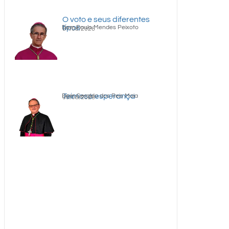
O voto e seus diferentes
tipos
Dom Paulo Mendes Peixoto
07/08/2026
Teimosa esperança
Dom Geraldo dos Reis Maia
05/08/2026