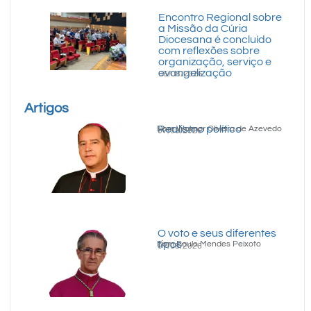
Encontro Regional sobre
a Missão da Cúria
Diocesana é concluído
com reflexões sobre
organização, serviço e
evangelização
06/08/2026
Artigos
Realismo político
Dom Walmor Oliveira de Azevedo
07/08/2026
O voto e seus diferentes
tipos
Dom Paulo Mendes Peixoto
07/08/2026