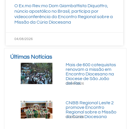
O Ex.mo Rev.mo Dom Giambattista Diquattro,
núncio apostólico no Brasil, participa por
videoconferência do Encontro Regional sobre a
Missão da Cúria Diocesana
04/08/2026
Últimas Notícias
Mais de 600 catequistas
renovam a missão em
Encontro Diocesano na
Diocese de São João
del-Rei
07/08/2026
CNBB Regional Leste 2
promove Encontro
Regional sobre a Missão
da Cúria Diocesana
07/08/2026