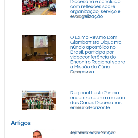
Diocesana é concluído
com reflexões sobre
organização, serviço e
evangelização
06/08/2026
O Ex.mo Rev.mo Dom
Giambattista Diquattro,
núncio apostólico no
Brasil, participa por
videoconferência do
Encontro Regional sobre
a Missão da Cúria
Diocesana
04/08/2026
Regional Leste 2 inicia
encontro sobre a missão
das Cúrias Diocesanas
em Belo Horizonte
04/08/2026
Artigos
Teimosa esperança
Dom Geraldo dos Reis Maia
05/08/2026