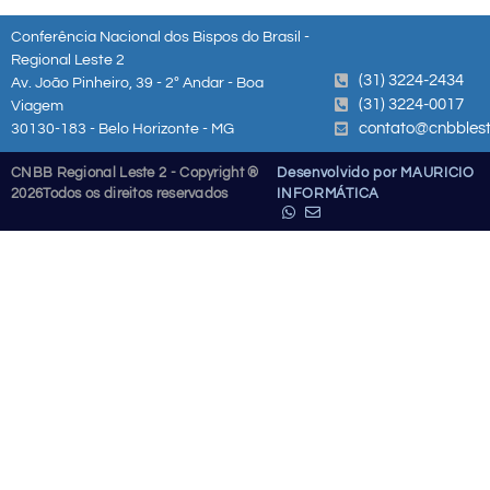
Conferência Nacional dos Bispos do Brasil -
Regional Leste 2
(31) 3224-2434
Av. João Pinheiro, 39 - 2º Andar - Boa
(31) 3224-0017
Viagem
contato@cnbblest
30130-183 - Belo Horizonte - MG
CNBB Regional Leste 2 - Copyright ®
Desenvolvido por MAURICIO
2026
Todos os direitos reservados
INFORMÁTICA