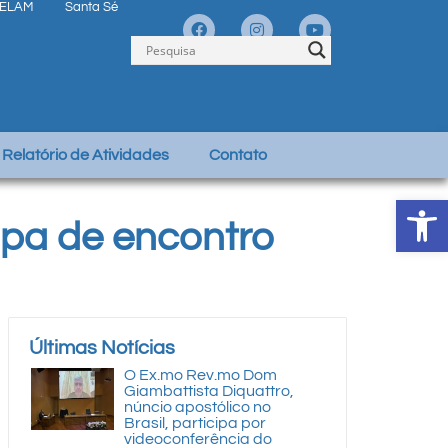
ELAM
Santa Sé
Relatório de Atividades
Contato
Abrir 
ipa de encontro
Últimas Notícias
O Ex.mo Rev.mo Dom
Giambattista Diquattro,
núncio apostólico no
Brasil, participa por
videoconferência do