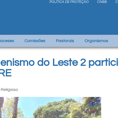
POLÍTICA DE PROTEÇÃO
CNBB
C
Dioceses
Comissões
Pastorais
Organismos
nismo do Leste 2 partic
IRE
-Religioso