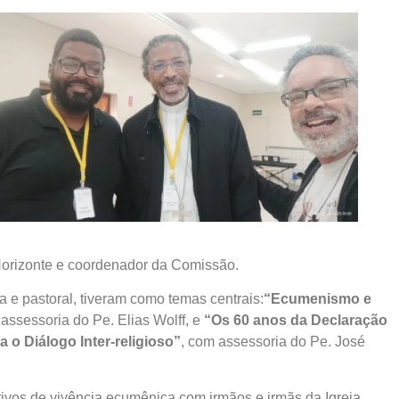
Horizonte e coordenador da Comissão.
 e pastoral, tiveram como temas centrais:
“Ecumenismo e
 assessoria do Pe. Elias Wolff, e
“Os 60 anos da Declaração
 o Diálogo Inter-religioso”
, com assessoria do Pe. José
tivos de vivência ecumênica com irmãos e irmãs da Igreja