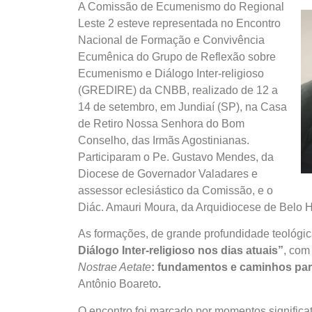
A Comissão de Ecumenismo do Regional
Leste 2 esteve representada no Encontro
Nacional de Formação e Convivência
Ecumênica do Grupo de Reflexão sobre
Ecumenismo e Diálogo Inter-religioso
(GREDIRE) da CNBB, realizado de 12 a
14 de setembro, em Jundiaí (SP), na Casa
de Retiro Nossa Senhora do Bom
Conselho, das Irmãs Agostinianas.
Participaram o Pe. Gustavo Mendes, da
Diocese de Governador Valadares e
assessor eclesiástico da Comissão, e o
Diác. Amauri Moura, da Arquidiocese de Belo 
As formações, de grande profundidade teológica
Diálogo Inter-religioso nos dias atuais”
, com
Nostrae Aetate
: fundamentos e caminhos para
Antônio Boareto
.
O encontro foi marcado por momentos significa