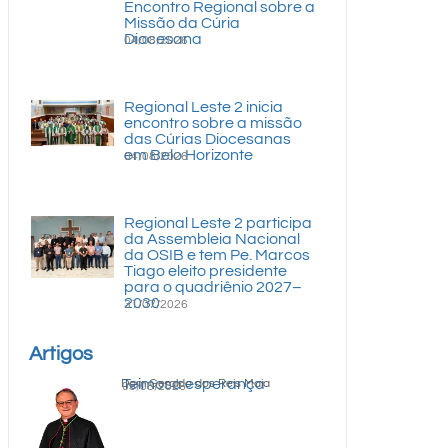
Encontro Regional sobre a
Missão da Cúria
Diocesana
04/08/2026
Regional Leste 2 inicia
encontro sobre a missão
das Cúrias Diocesanas
em Belo Horizonte
04/08/2026
Regional Leste 2 participa
da Assembleia Nacional
da OSIB e tem Pe. Marcos
Tiago eleito presidente
para o quadriênio 2027–
2030
31/07/2026
Artigos
Teimosa esperança
Dom Geraldo dos Reis Maia
05/08/2026