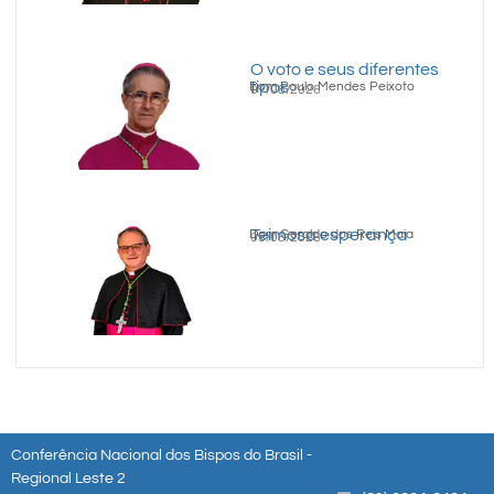
O voto e seus diferentes
tipos
Dom Paulo Mendes Peixoto
07/08/2026
Teimosa esperança
Dom Geraldo dos Reis Maia
05/08/2026
Conferência Nacional dos Bispos do Brasil -
Regional Leste 2