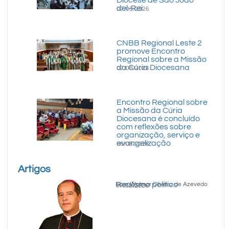
del-Rei
07/08/2026
CNBB Regional Leste 2
promove Encontro
Regional sobre a Missão
da Cúria Diocesana
07/08/2026
Encontro Regional sobre
a Missão da Cúria
Diocesana é concluído
com reflexões sobre
organização, serviço e
evangelização
06/08/2026
Artigos
Realismo político
Dom Walmor Oliveira de Azevedo
07/08/2026