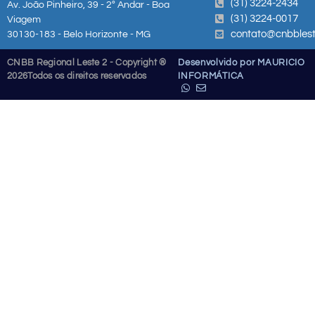
(31) 3224-2434
Av. João Pinheiro, 39 - 2º Andar - Boa
(31) 3224-0017
Viagem
contato@cnbblest
30130-183 - Belo Horizonte - MG
CNBB Regional Leste 2 - Copyright ®
Desenvolvido por MAURICIO
2026
Todos os direitos reservados
INFORMÁTICA