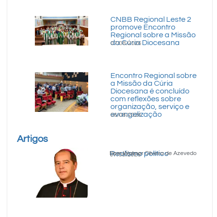
CNBB Regional Leste 2
promove Encontro
Regional sobre a Missão
da Cúria Diocesana
07/08/2026
Encontro Regional sobre
a Missão da Cúria
Diocesana é concluído
com reflexões sobre
organização, serviço e
evangelização
06/08/2026
Artigos
Realismo político
Dom Walmor Oliveira de Azevedo
07/08/2026