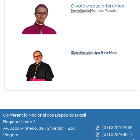
O voto e seus diferentes
tipos
Dom Paulo Mendes Peixoto
07/08/2026
Teimosa esperança
Dom Geraldo dos Reis Maia
05/08/2026
Conferência Nacional dos Bispos do Brasil -
Regional Leste 2
(31) 3224-2434
Av. João Pinheiro, 39 - 2º Andar - Boa
(31) 3224-0017
Viagem