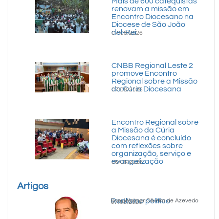
Mais de 600 catequistas
renovam a missão em
Encontro Diocesano na
Diocese de São João
del-Rei
07/08/2026
CNBB Regional Leste 2
promove Encontro
Regional sobre a Missão
da Cúria Diocesana
07/08/2026
Encontro Regional sobre
a Missão da Cúria
Diocesana é concluído
com reflexões sobre
organização, serviço e
evangelização
06/08/2026
Artigos
Realismo político
Dom Walmor Oliveira de Azevedo
07/08/2026