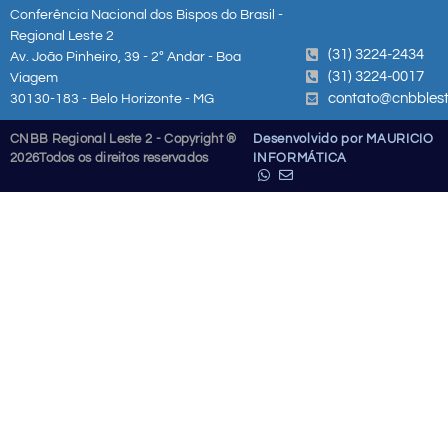
Conferência Nacional dos Bispos do Brasil -
Regional Leste 2
(31) 3224-2434
Av. João Pinheiro, 39 - 2º Andar - Boa
(31) 3224-0017
Viagem
contato@cnbblest
30130-183 - Belo Horizonte - MG
CNBB Regional Leste 2 - Copyright ®
Desenvolvido por MAURICIO
2026
Todos os direitos reservados
INFORMÁTICA