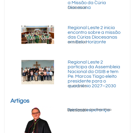
a Missão da Cúria
Diocesana
04/08/2026
Regional Leste 2 inicia
encontro sobre a missão
das Cúrias Diocesanas
em Belo Horizonte
04/08/2026
Regional Leste 2
participa da Assembleia
Nacional da OSIB e tem
Pe. Marcos Tiago eleito
presidente para o
quadriênio 2027–2030
31/07/2026
Artigos
Teimosa esperança
Dom Geraldo dos Reis Maia
05/08/2026