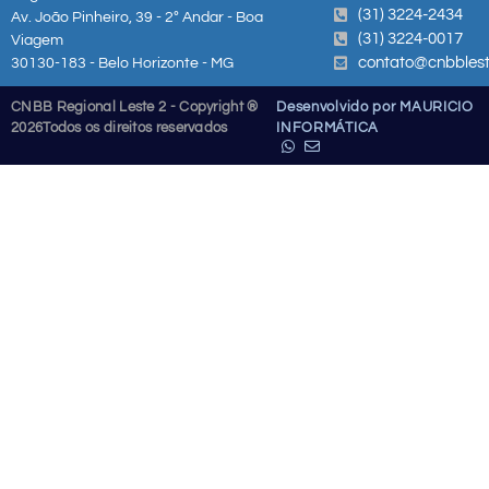
(31) 3224-2434
Av. João Pinheiro, 39 - 2º Andar - Boa
(31) 3224-0017
Viagem
contato@cnbblest
30130-183 - Belo Horizonte - MG
CNBB Regional Leste 2 - Copyright ®
Desenvolvido por MAURICIO
2026
Todos os direitos reservados
INFORMÁTICA