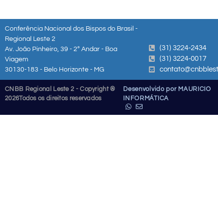
Conferência Nacional dos Bispos do Brasil -
Regional Leste 2
(31) 3224-2434
Av. João Pinheiro, 39 - 2º Andar - Boa
(31) 3224-0017
Viagem
contato@cnbblest
30130-183 - Belo Horizonte - MG
CNBB Regional Leste 2 - Copyright ®
Desenvolvido por MAURICIO
2026
Todos os direitos reservados
INFORMÁTICA