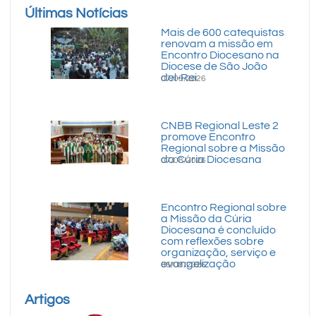
Últimas Notícias
Mais de 600 catequistas
renovam a missão em
Encontro Diocesano na
Diocese de São João
del-Rei
07/08/2026
CNBB Regional Leste 2
promove Encontro
Regional sobre a Missão
da Cúria Diocesana
07/08/2026
Encontro Regional sobre
a Missão da Cúria
Diocesana é concluído
com reflexões sobre
organização, serviço e
evangelização
06/08/2026
Artigos