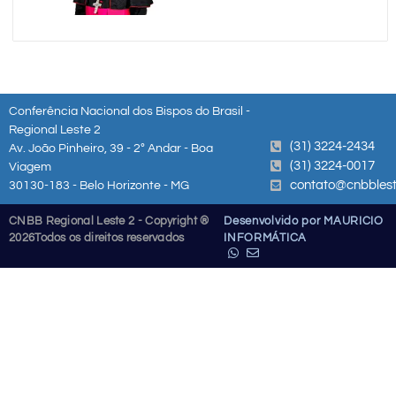
Conferência Nacional dos Bispos do Brasil -
Regional Leste 2
(31) 3224-2434
Av. João Pinheiro, 39 - 2º Andar - Boa
(31) 3224-0017
Viagem
contato@cnbblest
30130-183 - Belo Horizonte - MG
CNBB Regional Leste 2 - Copyright ®
Desenvolvido por MAURICIO
2026
Todos os direitos reservados
INFORMÁTICA