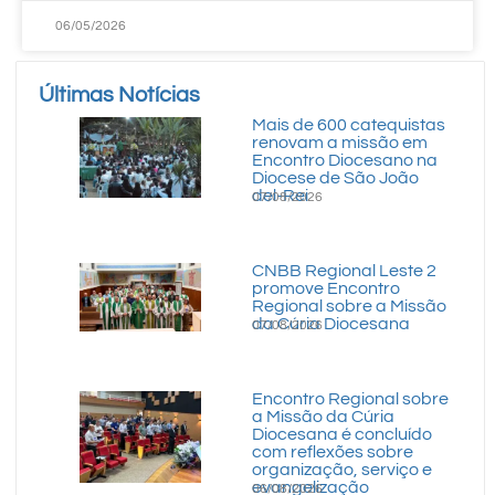
06/05/2026
Últimas Notícias
Mais de 600 catequistas
renovam a missão em
Encontro Diocesano na
Diocese de São João
del-Rei
07/08/2026
CNBB Regional Leste 2
promove Encontro
Regional sobre a Missão
da Cúria Diocesana
07/08/2026
Encontro Regional sobre
a Missão da Cúria
Diocesana é concluído
com reflexões sobre
organização, serviço e
evangelização
06/08/2026