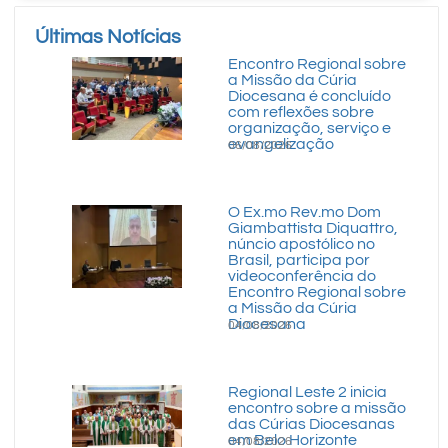
Últimas Notícias
Encontro Regional sobre
a Missão da Cúria
Diocesana é concluído
com reflexões sobre
organização, serviço e
evangelização
06/08/2026
O Ex.mo Rev.mo Dom
Giambattista Diquattro,
núncio apostólico no
Brasil, participa por
videoconferência do
Encontro Regional sobre
a Missão da Cúria
Diocesana
04/08/2026
Regional Leste 2 inicia
encontro sobre a missão
das Cúrias Diocesanas
em Belo Horizonte
04/08/2026