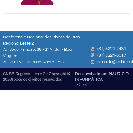
Conferência Nacional dos Bispos do Brasil -
Regional Leste 2
(31) 3224-2434
Av. João Pinheiro, 39 - 2º Andar - Boa
(31) 3224-0017
Viagem
contato@cnbblest
30130-183 - Belo Horizonte - MG
CNBB Regional Leste 2 - Copyright ®
Desenvolvido por MAURICIO
2026
Todos os direitos reservados
INFORMÁTICA