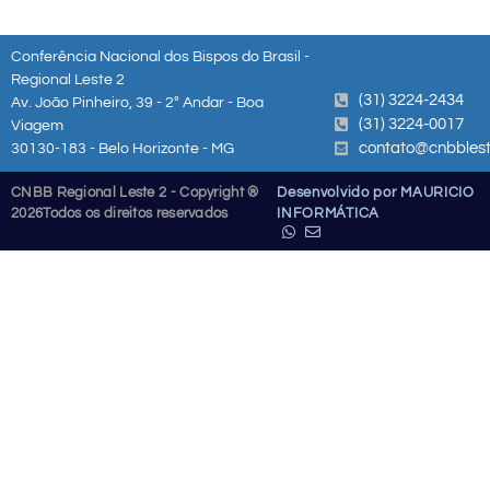
Conferência Nacional dos Bispos do Brasil -
Regional Leste 2
(31) 3224-2434
Av. João Pinheiro, 39 - 2º Andar - Boa
(31) 3224-0017
Viagem
contato@cnbblest
30130-183 - Belo Horizonte - MG
CNBB Regional Leste 2 - Copyright ®
Desenvolvido por MAURICIO
2026
Todos os direitos reservados
INFORMÁTICA