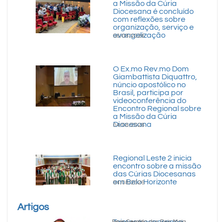
a Missão da Cúria
Diocesana é concluído
com reflexões sobre
organização, serviço e
evangelização
06/08/2026
O Ex.mo Rev.mo Dom
Giambattista Diquattro,
núncio apostólico no
Brasil, participa por
videoconferência do
Encontro Regional sobre
a Missão da Cúria
Diocesana
04/08/2026
Regional Leste 2 inicia
encontro sobre a missão
das Cúrias Diocesanas
em Belo Horizonte
04/08/2026
Artigos
Dom Geraldo dos Reis Maia