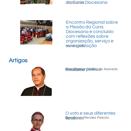
da Cúria Diocesana
07/08/2026
Encontro Regional sobre
a Missão da Cúria
Diocesana é concluído
com reflexões sobre
organização, serviço e
evangelização
06/08/2026
Artigos
Realismo político
Dom Walmor Oliveira de Azevedo
07/08/2026
O voto e seus diferentes
tipos
Dom Paulo Mendes Peixoto
07/08/2026