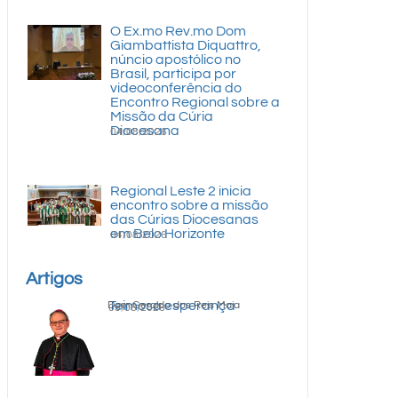
O Ex.mo Rev.mo Dom
Giambattista Diquattro,
núncio apostólico no
Brasil, participa por
videoconferência do
Encontro Regional sobre a
Missão da Cúria
Diocesana
04/08/2026
Regional Leste 2 inicia
encontro sobre a missão
das Cúrias Diocesanas
em Belo Horizonte
04/08/2026
Artigos
Teimosa esperança
Dom Geraldo dos Reis Maia
05/08/2026