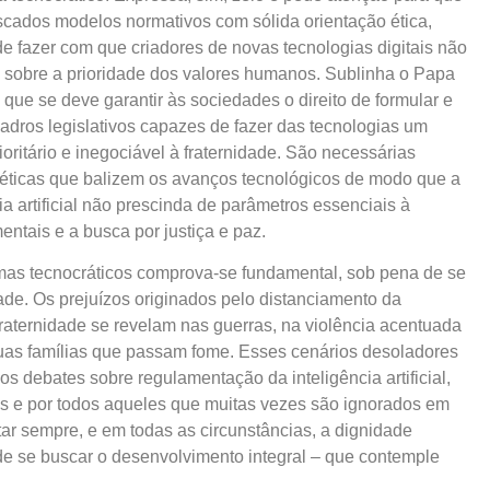
cados modelos normativos com sólida orientação ética,
e fazer com que criadores de novas tecnologias digitais não
sobre a prioridade dos valores humanos. Sublinha o Papa
 que se deve garantir às sociedades o direito de formular e
uadros legislativos capazes de fazer das tecnologias um
ioritário e inegociável à fraternidade. São necessárias
s éticas que balizem os avanços tecnológicos de modo que a
ia artificial não prescinda de parâmetros essenciais à
ntais e a busca por justiça e paz.
mas tecnocráticos comprova-se fundamental, sob pena de se
idade. Os prejuízos originados pelo distanciamento da
raternidade se revelam nas guerras, na violência acentuada
 suas famílias que passam fome. Esses cenários desoladores
os debates sobre regulamentação da inteligência artificial,
os e por todos aqueles que muitas vezes são ignorados em
ar sempre, e em todas as circunstâncias, a dignidade
e se buscar o desenvolvimento integral – que contemple