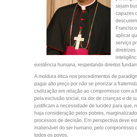
sejam bus
capazes d
descurem 
Francisco
aplicar q
serviço pr
diretrize
inteligênc
existência humana, respeitando direitos fundame
A moldura ética nos procedimentos de paradig
pagar alto preço por não se priorizar a fratern
civilização em relação ao compromisso com a f
pela exclusão social, na dor de crianças e de
justificam a necessidade de lucidez para que, n
haja consideração pelos pobres, marginalizad
processos de decisão. Em perspectiva deve est
inalienável do ser humano, pelo compromisso d
todos os povos.