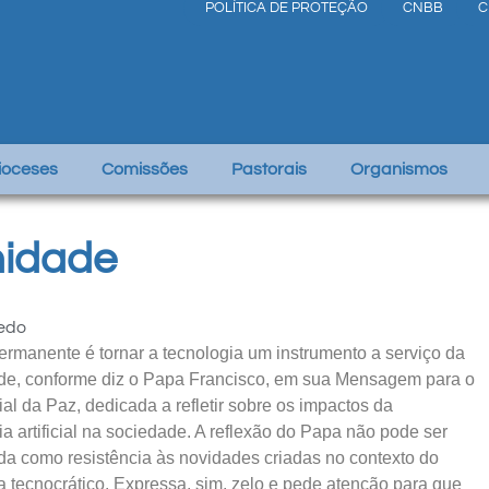
POLÍTICA DE PROTEÇÃO
CNBB
C
Dioceses
Comissões
Pastorais
Organismos
nidade
vedo
ermanente é tornar a tecnologia um instrumento a serviço da
ade, conforme diz o Papa Francisco, em sua Mensagem para o
al da Paz, dedicada a refletir sobre os impactos da
ia artificial na sociedade. A reflexão do Papa não pode ser
ada como resistência às novidades criadas no contexto do
 tecnocrático. Expressa, sim, zelo e pede atenção para que