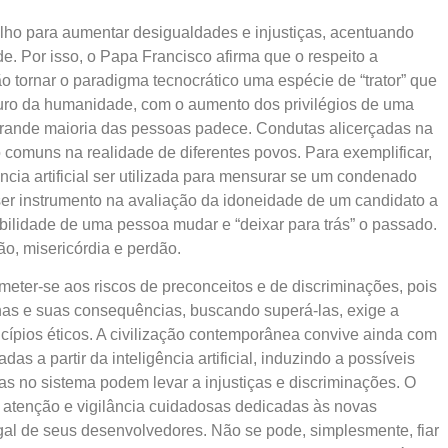
gatilho para aumentar desigualdades e injustiças, acentuando
. Por isso, o Papa Francisco afirma que o respeito a
ão tornar o paradigma tecnocrático uma espécie de “trator” que
uro da humanidade, com o aumento dos privilégios de uma
rande maioria das pessoas padece. Condutas alicerçadas na
o comuns na realidade de diferentes povos. Para exemplificar,
ncia artificial ser utilizada para mensurar se um condenado
 ser instrumento na avaliação da idoneidade de um candidato a
bilidade de uma pessoa mudar e “deixar para trás” o passado.
o, misericórdia e perdão.
eter-se aos riscos de preconceitos e de discriminações, pois
lhas e suas consequências, buscando superá-las, exige a
cípios éticos. A civilização contemporânea convive ainda com
s a partir da inteligência artificial, induzindo a possíveis
as no sistema podem levar a injustiças e discriminações. O
 atenção e vigilância cuidadosas dedicadas às novas
gal de seus desenvolvedores. Não se pode, simplesmente, fiar