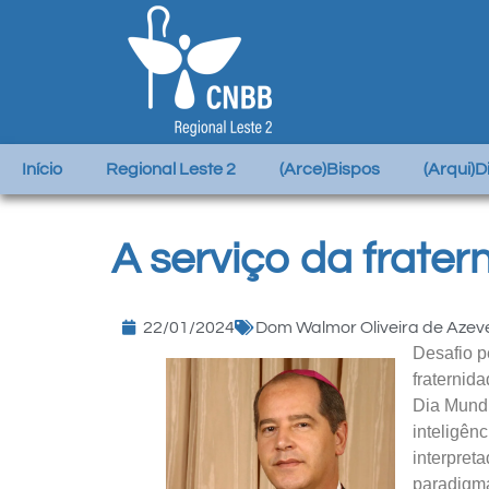
Início
Regional Leste 2
(Arce)Bispos
(Arqui)
A serviço da frater
22/01/2024
Dom Walmor Oliveira de Aze
Desafio p
fraternid
Dia Mundi
inteligênc
interpret
paradigma