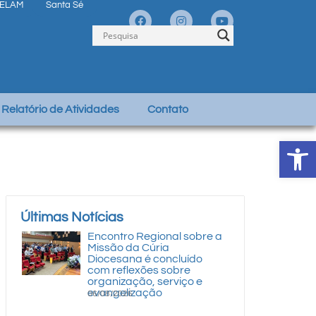
ELAM
Santa Sé
Relatório de Atividades
Contato
Abrir 
Últimas Notícias
Encontro Regional sobre a
Missão da Cúria
Diocesana é concluído
com reflexões sobre
organização, serviço e
evangelização
06/08/2026