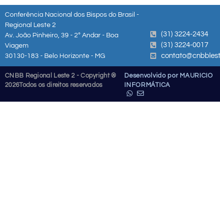
Conferência Nacional dos Bispos do Brasil -
Regional Leste 2
(31) 3224-2434
Av. João Pinheiro, 39 - 2º Andar - Boa
(31) 3224-0017
Viagem
contato@cnbblest
30130-183 - Belo Horizonte - MG
CNBB Regional Leste 2 - Copyright ®
Desenvolvido por MAURICIO
2026
Todos os direitos reservados
INFORMÁTICA