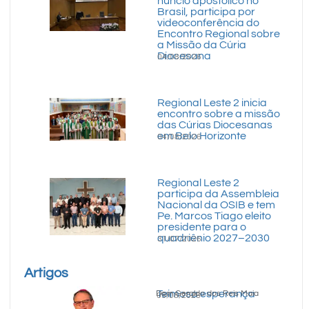
núncio apostólico no
Brasil, participa por
videoconferência do
Encontro Regional sobre
a Missão da Cúria
Diocesana
04/08/2026
Regional Leste 2 inicia
encontro sobre a missão
das Cúrias Diocesanas
em Belo Horizonte
04/08/2026
Regional Leste 2
participa da Assembleia
Nacional da OSIB e tem
Pe. Marcos Tiago eleito
presidente para o
quadriênio 2027–2030
31/07/2026
Artigos
Teimosa esperança
Dom Geraldo dos Reis Maia
05/08/2026