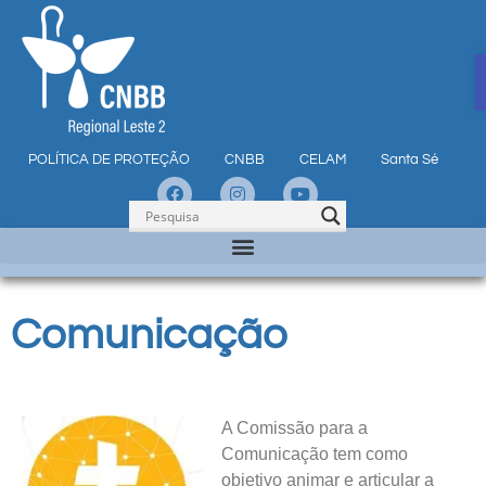
POLÍTICA DE PROTEÇÃO
CNBB
CELAM
Santa Sé
Comunicação
A Comissão para a
Comunicação tem como
objetivo animar e articular a