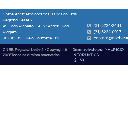
Conferência Nacional dos Bispos do Brasil -
Regional Leste 2
(31) 3224-2434
Av. João Pinheiro, 39 - 2º Andar - Boa
(31) 3224-0017
Viagem
contato@cnbblest
30130-183 - Belo Horizonte - MG
CNBB Regional Leste 2 - Copyright ®
Desenvolvido por MAURICIO
2026
Todos os direitos reservados
INFORMÁTICA