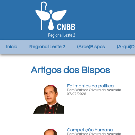
Início
Regional Leste 2
(Arce)Bispos
(Arqui)
Artigos dos Bispos
Falimentos na política
Dom Walmor Oliveira de Azevedo
07/07/2026
Competição humana
Dom Walmor Oliveira de Azevedo