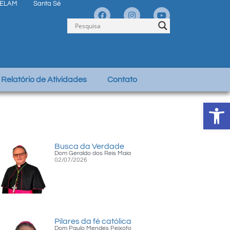
ELAM
Santa Sé
Relatório de Atividades
Contato
Abrir 
Busca da Verdade
Dom Geraldo dos Reis Maia
02/07/2026
Pilares da fé católica
Dom Paulo Mendes Peixoto