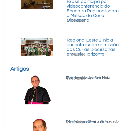
Brasil, participa por
videoconferência do
Encontro Regional sobre
a Missão da Cúria
Diocesana
04/08/2026
Regional Leste 2 inicia
encontro sobre a missão
das Cúrias Diocesanas
em Belo Horizonte
04/08/2026
Artigos
Teimosa esperança
Dom Geraldo dos Reis Maia
05/08/2026
Memória de um dom
Dom Walmor Oliveira de Azevedo
31/07/2026