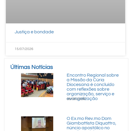
Justiça e bondade
15/07/2026
Últimas Notícias
Encontro Regional sobre
a Missão da Cúria
Diocesana é concluído
com reflexões sobre
organização, serviço e
evangelização
06/08/2026
O Ex.mo Rev.mo Dom
Giambattista Diquattro,
núncio apostólico no