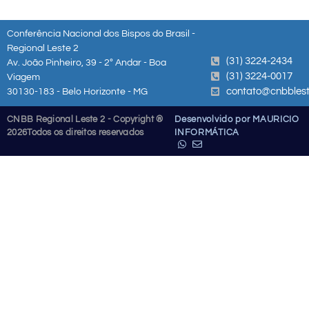
Conferência Nacional dos Bispos do Brasil -
Regional Leste 2
(31) 3224-2434
Av. João Pinheiro, 39 - 2º Andar - Boa
(31) 3224-0017
Viagem
contato@cnbblest
30130-183 - Belo Horizonte - MG
CNBB Regional Leste 2 - Copyright ®
Desenvolvido por MAURICIO
2026
Todos os direitos reservados
INFORMÁTICA