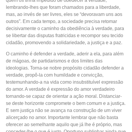
quem os tinha impedido de obedecer à verdade,
lembrando-lhes que foram chamados para a liberdade,
mas, ao invés de ser livres, eles se “devoravam uns aos
outros”. Em cada tempo, a sociedade precisa retomar
decisivamente o caminho da obediência à verdade, para
se libertar das disputas fratricidas e recompor seu tecido
cidadão, promovendo a solidariedade, a justiça e a paz.
O caminho é defender a verdade, aderir a ela, para além
de mágoas, de partidarismos e dos limites das
ideologias. Torna-se nobre propósito cidadão defender a
verdade, propô-la com humildade e convicção,
testemunhando-a na vida como insubstituível expressão
do amor. A verdade é expressão do amor verdadeiro
tornando-se capaz de orientar a ação moral. Distanciar-
se deste horizonte compromete o bem comum e a justiça.
E sem justiça não se avança na construção de um viver
alicerçado no amor. Importante lembrar que não basta
oferecer ao semelhante aquilo que já lhe é próprio, mas
conceder-lhe o que é justo. Oportuno sublinhar ainda que