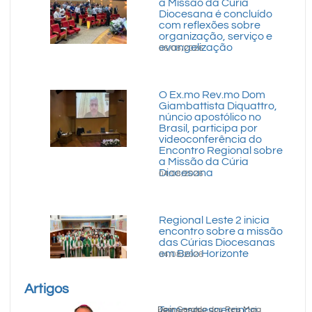
a Missão da Cúria
Diocesana é concluído
com reflexões sobre
organização, serviço e
evangelização
06/08/2026
O Ex.mo Rev.mo Dom
Giambattista Diquattro,
núncio apostólico no
Brasil, participa por
videoconferência do
Encontro Regional sobre
a Missão da Cúria
Diocesana
04/08/2026
Regional Leste 2 inicia
encontro sobre a missão
das Cúrias Diocesanas
em Belo Horizonte
04/08/2026
Artigos
Teimosa esperança
Dom Geraldo dos Reis Maia
05/08/2026