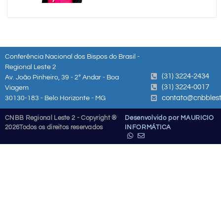
Conferência Nacional dos Bispos do Brasil -
Regional Leste 2
(31) 3224-2434
Av. João Pinheiro, 39 - 2º Andar - Boa
(31) 3224-0017
Viagem
contato@cnbblest
30130-183 - Belo Horizonte - MG
CNBB Regional Leste 2 - Copyright ®
Desenvolvido por MAURICIO
2026
Todos os direitos reservados
INFORMÁTICA