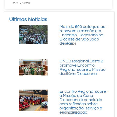
27/07/2026
Últimas Notícias
Mais de 600 catequistas
renovam a missão em
Encontro Diocesano na
Diocese de São João
del-Rei
07/08/2026
CNBB Regional Leste 2
promove Encontro
Regional sobre a Missão
da Cúria Diocesana
07/08/2026
Encontro Regional sobre
a Missão da Cúria
Diocesana é concluído
com reflexões sobre
organização, serviço e
evangelização
06/08/2026