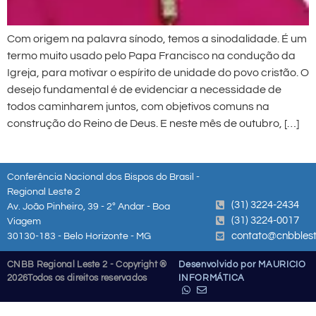
Com origem na palavra sínodo, temos a sinodalidade. É um
termo muito usado pelo Papa Francisco na condução da
Igreja, para motivar o espírito de unidade do povo cristão. O
desejo fundamental é de evidenciar a necessidade de
todos caminharem juntos, com objetivos comuns na
construção do Reino de Deus. E neste mês de outubro, […]
Conferência Nacional dos Bispos do Brasil -
Regional Leste 2
(31) 3224-2434
Av. João Pinheiro, 39 - 2º Andar - Boa
(31) 3224-0017
Viagem
contato@cnbblest
30130-183 - Belo Horizonte - MG
CNBB Regional Leste 2 - Copyright ®
Desenvolvido por MAURICIO
2026
Todos os direitos reservados
INFORMÁTICA