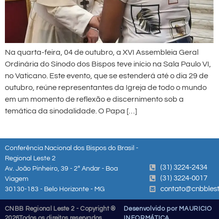
Na quarta-feira, 04 de outubro, a XVI Assembleia Geral
Ordinária do Sínodo dos Bispos teve início na Sala Paulo VI,
no Vaticano. Este evento, que se estenderá até o dia 29 de
outubro, reúne representantes da Igreja de todo o mundo
em um momento de reflexão e discernimento sob a
temática da sinodalidade. O Papa […]
Conferência Nacional dos Bispos do Brasil -
Regional Leste 2
(31) 3224-2434
Av. João Pinheiro, 39 - 2º Andar - Boa
(31) 3224-0017
Viagem
contato@cnbblest
30130-183 - Belo Horizonte - MG
CNBB Regional Leste 2 - Copyright ®
Desenvolvido por MAURICIO
2026
Todos os direitos reservados
INFORMÁTICA