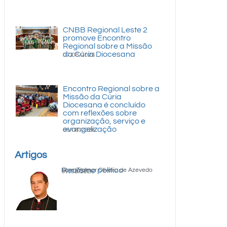
CNBB Regional Leste 2
promove Encontro
Regional sobre a Missão
da Cúria Diocesana
07/08/2026
Encontro Regional sobre a
Missão da Cúria
Diocesana é concluído
com reflexões sobre
organização, serviço e
evangelização
06/08/2026
Artigos
Realismo político
Dom Walmor Oliveira de Azevedo
07/08/2026