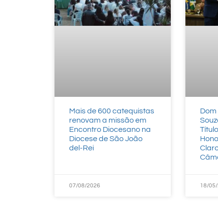
Mais de 600 catequistas
Dom 
renovam a missão em
Souz
Encontro Diocesano na
Títu
Diocese de São João
Hono
del-Rei
Clar
Câma
07/08/2026
18/05