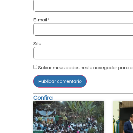
E-mail
*
Site
Salvar meus dados neste navegador para a 
Confira