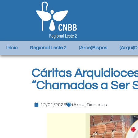
Início
Regional Leste 2
(Arce)Bispos
(Arqui)
Cáritas Arquidioc
“Chamados a Ser So
12/01/2023
(Arqui)Dioceses