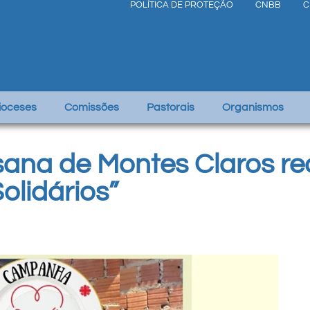
POLÍTICA DE PROTEÇÃO
CNBB
C
Dioceses
Comissões
Pastorais
Organismos
esana de Montes Claros r
lidários”