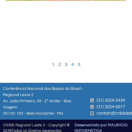
1
2
3
4
5
Conferência Nacional dos Bispos do Brasil -
Regional Leste 2
(31) 3224-2434
Av. João Pinheiro, 39 - 2º Andar - Boa
(31) 3224-0017
Viagem
contato@cnbblest
30130-183 - Belo Horizonte - MG
CNBB Regional Leste 2 - Copyright ®
Desenvolvido por MAURICIO
2026
Todos os direitos reservados
INFORMÁTICA