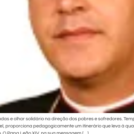
adas e olhar solidário na direção dos pobres e sofredores. T
tável, proporciona pedagogicamente um itinerário que leva à qua
. O Papa Leão XIV, na sua mensagem […]