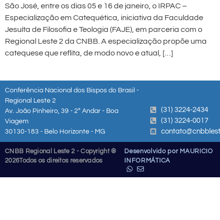
São José, entre os dias 05 e 16 de janeiro, o IRPAC –
Especialização em Catequética, iniciativa da Faculdade
Jesuíta de Filosofia e Teologia (FAJE), em parceria com o
Regional Leste 2 da CNBB. A especialização propõe uma
catequese que reflita, de modo novo e atual, […]
Conferência Nacional dos Bispos do Brasil -
Regional Leste 2
(31) 3224-2434
Av. João Pinheiro, 39 - 2º Andar - Boa
(31) 3224-0017
Viagem
contato@cnbblest
30130-183 - Belo Horizonte - MG
CNBB Regional Leste 2 - Copyright ®
Desenvolvido por MAURICIO
2026
Todos os direitos reservados
INFORMÁTICA