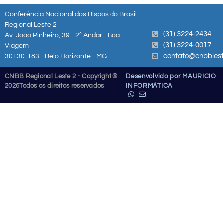
Conferência Nacional dos Bispos do Brasil -
Regional Leste 2
(31) 3224-2434
Av. João Pinheiro, 39 - 2º Andar - Boa
(31) 3224-0017
Viagem
contato@cnbblest
30130-183 - Belo Horizonte - MG
CNBB Regional Leste 2 - Copyright ®
Desenvolvido por MAURICIO
2026
Todos os direitos reservados
INFORMÁTICA